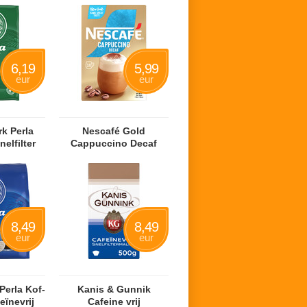
6,19
5,99
eur
eur
k Perla
Nescafé Gold
nelfilter
Cappuccino Decaf
8,49
8,49
eur
eur
er­la Kof­
Kanis & Gunnik
­ï­ne­vrij
Cafeine vrij