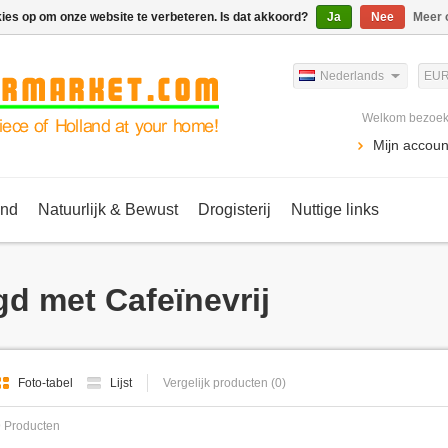
kies op om onze website te verbeteren. Is dat akkoord?
Ja
Nee
Meer 
Nederlands
EU
Welkom bezoeke
Mijn accoun
ind
Natuurlijk & Bewust
Drogisterij
Nuttige links
d met Cafeïnevrij
Foto-tabel
Lijst
Vergelijk producten (0)
 Producten