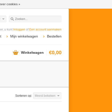
over cookies »
R
r, u kunt
Inloggen
of
Een account aanmaken
t
Mijn winkelwagen
Bestellen
€0,00
Winkelwagen
Sorteren op:
Meest bekeken