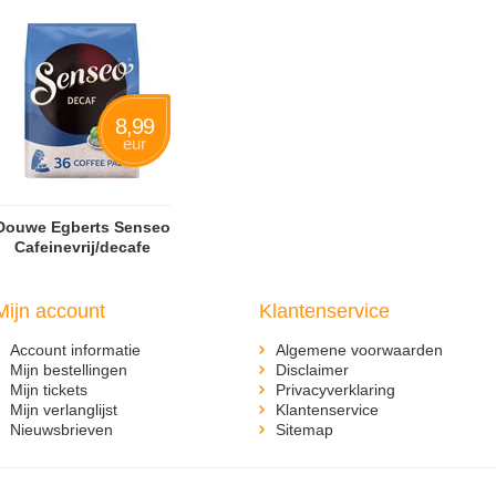
8,99
eur
Douwe Egberts Senseo
Cafeinevrij/decafe
Mijn account
Klantenservice
Account informatie
Algemene voorwaarden
Mijn bestellingen
Disclaimer
Mijn tickets
Privacyverklaring
Mijn verlanglijst
Klantenservice
Nieuwsbrieven
Sitemap