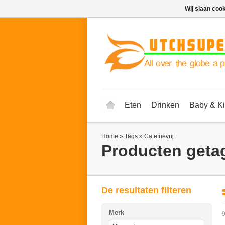
Wij slaan coo
Eten
Drinken
Baby & K
Home
»
Tags
»
Cafeïnevrij
Producten getag
De resultaten filteren
Merk
9