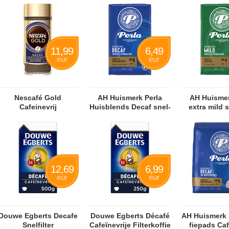
11,99
6,49
eur
eur
Nescafé Gold
AH Huismerk Per­la
AH Huismer
Cafeinevrij
Huis­blends De­caf snel­
extra mild s
fil­ter­ma­ling
12,69
6,99
eur
eur
Douwe Egberts Decafe
Douwe Egberts Dé­ca­fé
AH Huismerk P
Snelfilter
Ca­fe­ï­ne­vrije Fil­ter­kof­fie
fie­pads Ca­fe