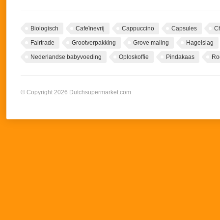
Biologisch
Cafeïnevrij
Cappuccino
Capsules
C
Fairtrade
Grootverpakking
Grove maling
Hagelslag
Nederlandse babyvoeding
Oploskoffie
Pindakaas
Ro
© Copyright 2026 Dutchsupermarket.com