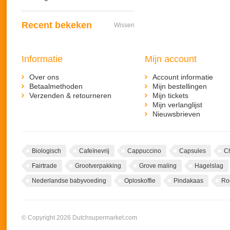
Recent bekeken
Wissen
Informatie
Mijn account
Over ons
Account informatie
Betaalmethoden
Mijn bestellingen
Verzenden & retourneren
Mijn tickets
Mijn verlanglijst
Nieuwsbrieven
Biologisch
Cafeïnevrij
Cappuccino
Capsules
C
Fairtrade
Grootverpakking
Grove maling
Hagelslag
Nederlandse babyvoeding
Oploskoffie
Pindakaas
Ro
© Copyright 2026 Dutchsupermarket.com