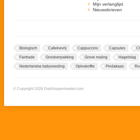
Mijn verlanglijst
Nieuwsbrieven
Biologisch
Cafeïnevrij
Cappuccino
Capsules
C
Fairtrade
Grootverpakking
Grove maling
Hagelslag
Nederlandse babyvoeding
Oploskoffie
Pindakaas
Ro
© Copyright 2026 Dutchsupermarket.com