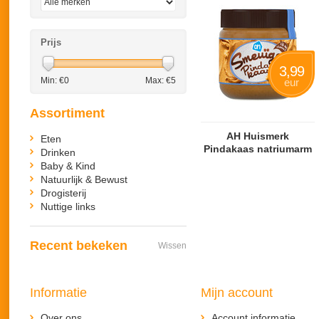
Prijs
3,99
Min: €
0
Max: €
5
eur
Assortiment
AH Huismerk
Eten
Pindakaas natriumarm
Drinken
Baby & Kind
Natuurlijk & Bewust
Drogisterij
Nuttige links
Recent bekeken
Wissen
Informatie
Mijn account
Over ons
Account informatie