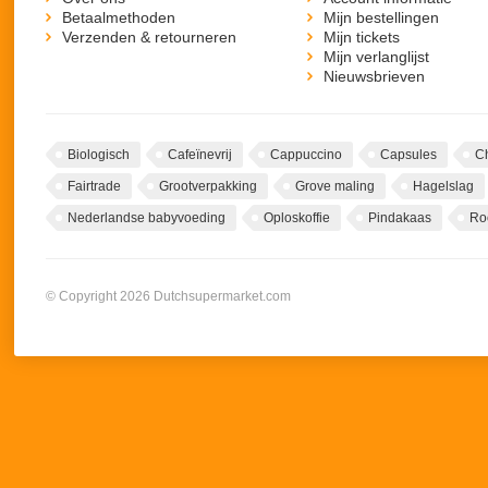
Betaalmethoden
Mijn bestellingen
Verzenden & retourneren
Mijn tickets
Mijn verlanglijst
Nieuwsbrieven
Biologisch
Cafeïnevrij
Cappuccino
Capsules
C
Fairtrade
Grootverpakking
Grove maling
Hagelslag
Nederlandse babyvoeding
Oploskoffie
Pindakaas
Ro
© Copyright 2026 Dutchsupermarket.com