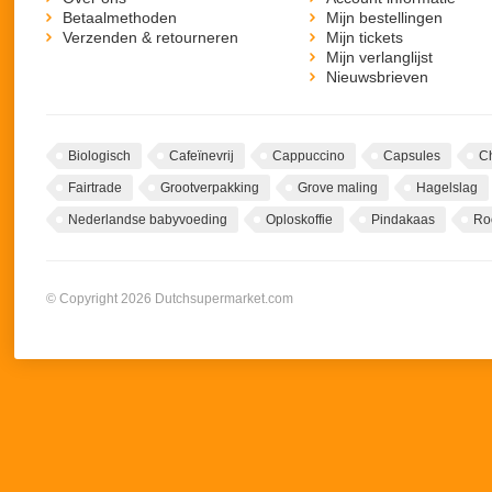
Betaalmethoden
Mijn bestellingen
Verzenden & retourneren
Mijn tickets
Mijn verlanglijst
Nieuwsbrieven
Biologisch
Cafeïnevrij
Cappuccino
Capsules
C
Fairtrade
Grootverpakking
Grove maling
Hagelslag
Nederlandse babyvoeding
Oploskoffie
Pindakaas
Ro
© Copyright 2026 Dutchsupermarket.com