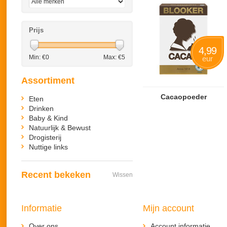
Prijs
4,99
Min: €
0
Max: €
5
eur
Assortiment
Cacaopoeder
Eten
Drinken
Baby & Kind
Natuurlijk & Bewust
Drogisterij
Nuttige links
Recent bekeken
Wissen
Informatie
Mijn account
Over ons
Account informatie