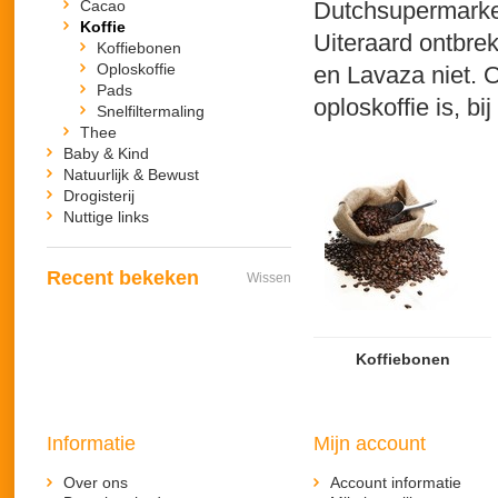
Cacao
Dutchsupermarket.
Koffie
Uiteraard ontbre
Koffiebonen
Oploskoffie
en Lavaza niet. O
Pads
oploskoffie is, b
Snelfiltermaling
Thee
Baby & Kind
Natuurlijk & Bewust
Drogisterij
Nuttige links
Recent bekeken
Wissen
Koffiebonen
Informatie
Mijn account
Over ons
Account informatie