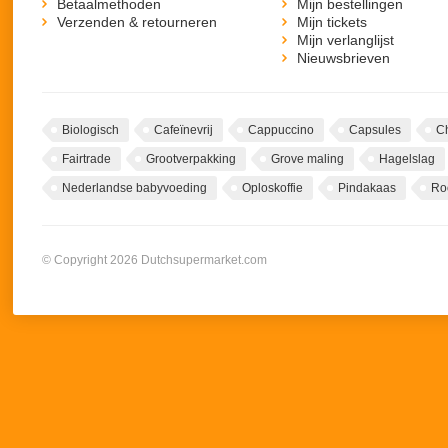
Betaalmethoden
Mijn bestellingen
Verzenden & retourneren
Mijn tickets
Mijn verlanglijst
Nieuwsbrieven
Biologisch
Cafeïnevrij
Cappuccino
Capsules
C
Fairtrade
Grootverpakking
Grove maling
Hagelslag
Nederlandse babyvoeding
Oploskoffie
Pindakaas
Ro
© Copyright 2026 Dutchsupermarket.com