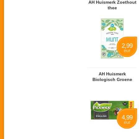
AH Huismerk Zoethout
thee
2,99
eur
AH Huismerk
Biologisch Groene
thee mint
4,99
eur