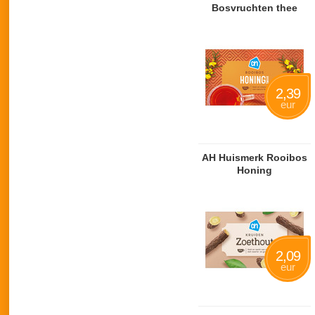
Bosvruchten thee
2,39
eur
AH Huismerk Rooibos
Honing
2,09
eur