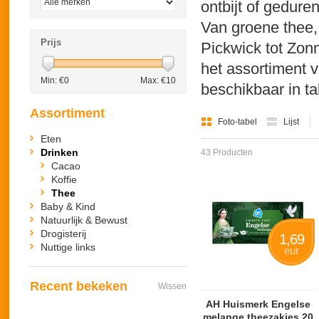
ontbijt of gedur
Van groene thee, 
Prijs
Pickwick tot Zonn
het assortiment 
Min: €
0
Max: €
10
beschikbaar in t
Assortiment
Foto-tabel
Lijst
Eten
Drinken
43 Producten
Cacao
Koffie
Thee
Baby & Kind
Natuurlijk & Bewust
Drogisterij
1,69
Nuttige links
eur
Recent bekeken
Wissen
AH Huismerk Engelse
melange theezakjes 20