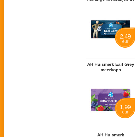
zakjes
2,49
eur
AH Huismerk Earl Grey
meerkops
1,99
eur
AH Huismerk