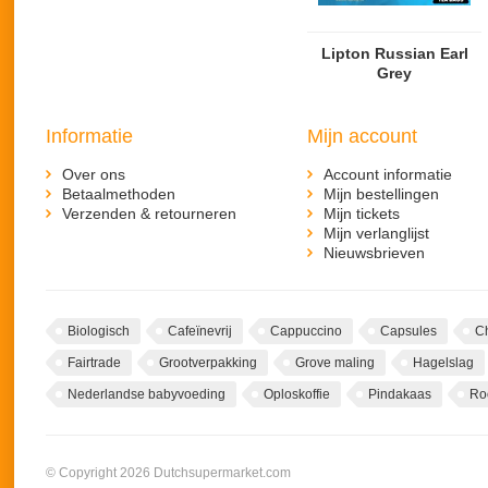
Lipton Russian Earl
Grey
Informatie
Mijn account
Over ons
Account informatie
Betaalmethoden
Mijn bestellingen
Verzenden & retourneren
Mijn tickets
Mijn verlanglijst
Nieuwsbrieven
Biologisch
Cafeïnevrij
Cappuccino
Capsules
C
Fairtrade
Grootverpakking
Grove maling
Hagelslag
Nederlandse babyvoeding
Oploskoffie
Pindakaas
Ro
© Copyright 2026 Dutchsupermarket.com