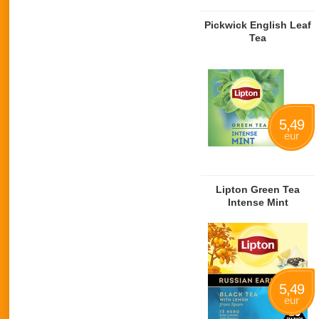
Pickwick English Leaf
Tea
5,49
eur
Lipton Green Tea
Intense Mint
5,49
eur