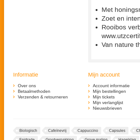
Met honings
Zoet en inte
Rooibos ver
www.utzcerti
Van nature th
Informatie
Mijn account
Over ons
Account informatie
Betaalmethoden
Mijn bestellingen
Verzenden & retourneren
Mijn tickets
Mijn verlanglijst
Nieuwsbrieven
Biologisch
Cafeïnevrij
Cappuccino
Capsules
C
Fairtrade
Grootverpakking
Grove maling
Hagelslag