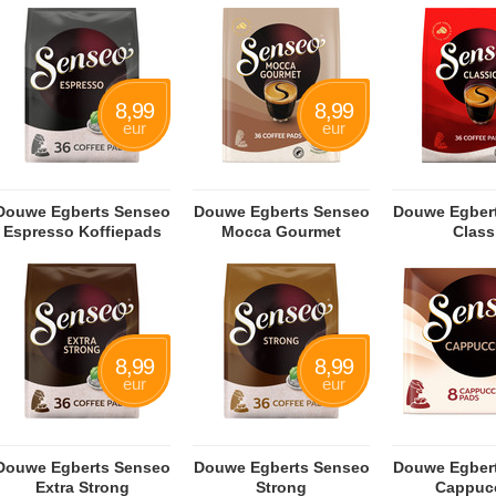
8,99
8,99
eur
eur
Douwe Egberts Sen­seo
Douwe Egberts Senseo
Douwe Egber
Es­pres­so Kof­fie­pads
Mocca Gourmet
Class
8,99
8,99
eur
eur
Douwe Egberts Senseo
Douwe Egberts Senseo
Douwe Egber
Extra Strong
Strong
Cappuc