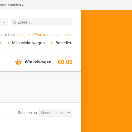
over cookies »
R
r, u kunt
Inloggen
of
Een account aanmaken
t
Mijn winkelwagen
Bestellen
€0,00
Winkelwagen
Sorteren op:
Meest bekeken