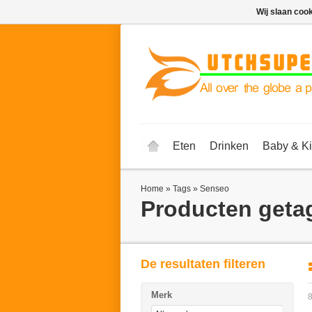
Wij slaan coo
Eten
Drinken
Baby & K
Home
»
Tags
»
Senseo
Producten geta
De resultaten filteren
Merk
8