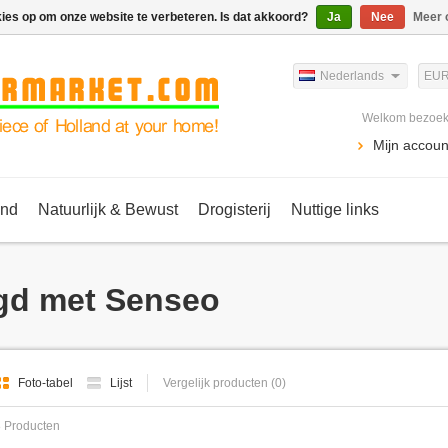
kies op om onze website te verbeteren. Is dat akkoord?
Ja
Nee
Meer 
Nederlands
EU
Welkom bezoeke
Mijn accoun
ind
Natuurlijk & Bewust
Drogisterij
Nuttige links
gd met Senseo
Foto-tabel
Lijst
Vergelijk producten (0)
 Producten