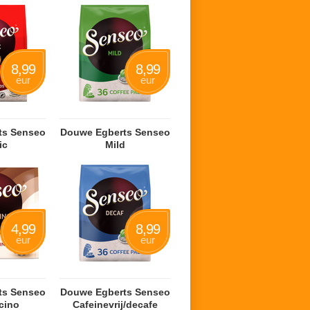
8,99
8,99
eur
eur
ts Senseo
Douwe Egberts Senseo
ic
Mild
4,99
8,99
eur
eur
ts Senseo
Douwe Egberts Senseo
cino
Cafeinevrij/decafe