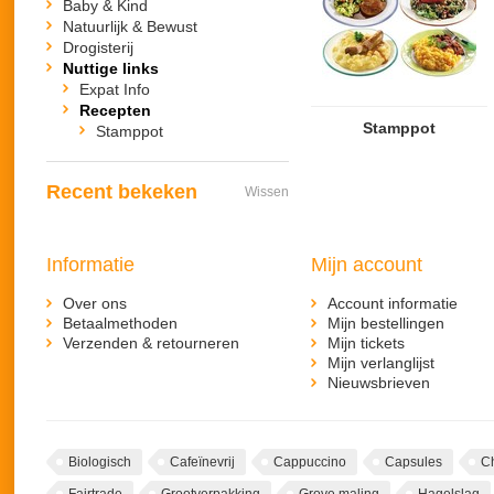
Baby & Kind
Natuurlijk & Bewust
Drogisterij
Nuttige links
Expat Info
Recepten
Stamppot
Stamppot
Recent bekeken
Wissen
Informatie
Mijn account
Over ons
Account informatie
Betaalmethoden
Mijn bestellingen
Verzenden & retourneren
Mijn tickets
Mijn verlanglijst
Nieuwsbrieven
Biologisch
Cafeïnevrij
Cappuccino
Capsules
C