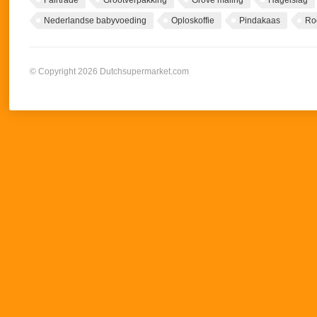
Fairtrade
Grootverpakking
Grove maling
Hagelslag
Nederlandse babyvoeding
Oploskoffie
Pindakaas
Ro
© Copyright 2026 Dutchsupermarket.com