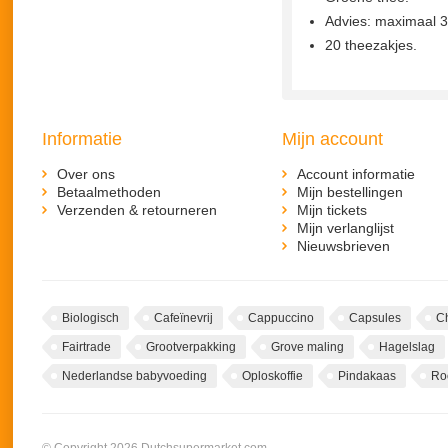
Advies: maximaal 3
20 theezakjes.
Informatie
Mijn account
Over ons
Account informatie
Betaalmethoden
Mijn bestellingen
Verzenden & retourneren
Mijn tickets
Mijn verlanglijst
Nieuwsbrieven
Biologisch
Cafeïnevrij
Cappuccino
Capsules
C
Fairtrade
Grootverpakking
Grove maling
Hagelslag
Nederlandse babyvoeding
Oploskoffie
Pindakaas
Ro