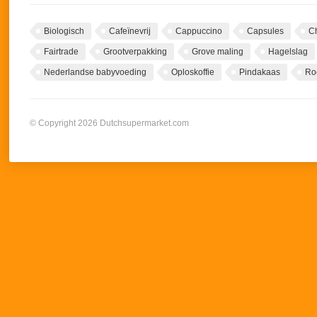
Biologisch
Cafeïnevrij
Cappuccino
Capsules
C
Fairtrade
Grootverpakking
Grove maling
Hagelslag
Nederlandse babyvoeding
Oploskoffie
Pindakaas
Ro
© Copyright 2026 Dutchsupermarket.com