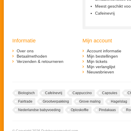
Meest geschikt voor
Cafeinevrij
Informatie
Mijn account
Over ons
Account informatie
Betaalmethoden
Mijn bestellingen
Verzenden & retourneren
Mijn tickets
Mijn verlanglijst
Nieuwsbrieven
Biologisch
Cafeïnevrij
Cappuccino
Capsules
C
Fairtrade
Grootverpakking
Grove maling
Hagelslag
Nederlandse babyvoeding
Oploskoffie
Pindakaas
Ro