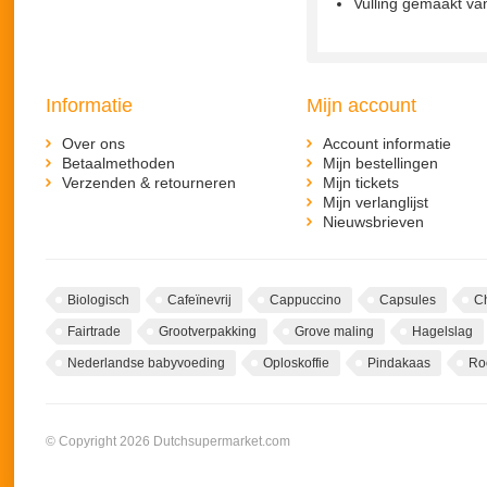
Vulling gemaakt va
Informatie
Mijn account
Over ons
Account informatie
Betaalmethoden
Mijn bestellingen
Verzenden & retourneren
Mijn tickets
Mijn verlanglijst
Nieuwsbrieven
Biologisch
Cafeïnevrij
Cappuccino
Capsules
C
Fairtrade
Grootverpakking
Grove maling
Hagelslag
Nederlandse babyvoeding
Oploskoffie
Pindakaas
Ro
© Copyright 2026 Dutchsupermarket.com