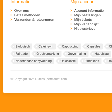
Informatie
Mijn account
Over ons
Account informatie
Betaalmethoden
Mijn bestellingen
Verzenden & retourneren
Mijn tickets
Mijn verlanglijst
Nieuwsbrieven
Biologisch
Cafeïnevrij
Cappuccino
Capsules
C
Fairtrade
Grootverpakking
Grove maling
Hagelslag
Nederlandse babyvoeding
Oploskoffie
Pindakaas
Ro
© Copyright 2026 Dutchsupermarket.com