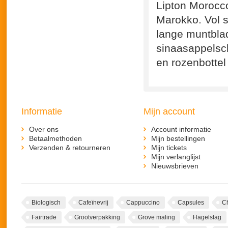
Lipton Morocc
Marokko. Vol 
lange muntblad
sinaasappelsch
en rozenbottel
Informatie
Mijn account
Over ons
Account informatie
Betaalmethoden
Mijn bestellingen
Verzenden & retourneren
Mijn tickets
Mijn verlanglijst
Nieuwsbrieven
Biologisch
Cafeïnevrij
Cappuccino
Capsules
C
Fairtrade
Grootverpakking
Grove maling
Hagelslag