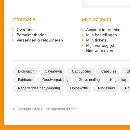
Informatie
Mijn account
Over ons
Account informatie
Betaalmethoden
Mijn bestellingen
Verzenden & retourneren
Mijn tickets
Mijn verlanglijst
Nieuwsbrieven
Biologisch
Cafeïnevrij
Cappuccino
Capsules
C
Fairtrade
Grootverpakking
Grove maling
Hagelslag
Nederlandse babyvoeding
Oploskoffie
Pindakaas
Ro
© Copyright 2026 Dutchsupermarket.com