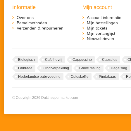
Informatie
Mijn account
Over ons
Account informatie
Betaalmethoden
Mijn bestellingen
Verzenden & retourneren
Mijn tickets
Mijn verlanglijst
Nieuwsbrieven
Biologisch
Cafeïnevrij
Cappuccino
Capsules
C
Fairtrade
Grootverpakking
Grove maling
Hagelslag
Nederlandse babyvoeding
Oploskoffie
Pindakaas
Ro
© Copyright 2026 Dutchsupermarket.com