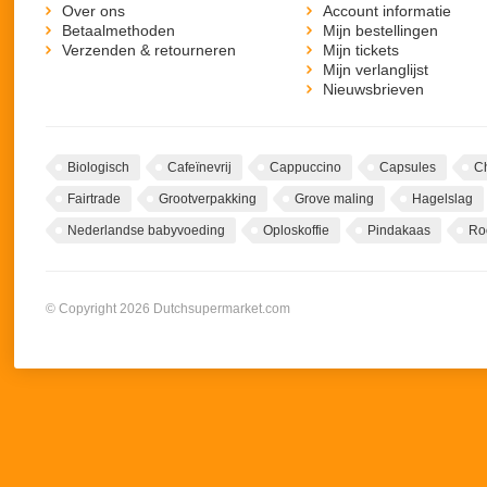
Over ons
Account informatie
Betaalmethoden
Mijn bestellingen
Verzenden & retourneren
Mijn tickets
Mijn verlanglijst
Nieuwsbrieven
Biologisch
Cafeïnevrij
Cappuccino
Capsules
C
Fairtrade
Grootverpakking
Grove maling
Hagelslag
Nederlandse babyvoeding
Oploskoffie
Pindakaas
Ro
© Copyright 2026 Dutchsupermarket.com