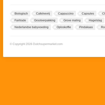
Biologisch
Cafeïnevrij
Cappuccino
Capsules
C
Fairtrade
Grootverpakking
Grove maling
Hagelslag
Nederlandse babyvoeding
Oploskoffie
Pindakaas
Ro
© Copyright 2026 Dutchsupermarket.com