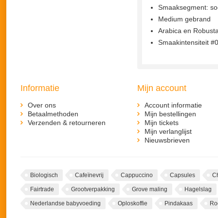
Smaaksegment: soe
Medium gebrand
Arabica en Robust
Smaakintensiteit #
Informatie
Mijn account
Over ons
Account informatie
Betaalmethoden
Mijn bestellingen
Verzenden & retourneren
Mijn tickets
Mijn verlanglijst
Nieuwsbrieven
Biologisch
Cafeïnevrij
Cappuccino
Capsules
C
Fairtrade
Grootverpakking
Grove maling
Hagelslag
Nederlandse babyvoeding
Oploskoffie
Pindakaas
Ro