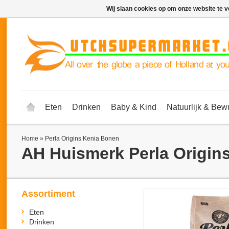
Wij slaan cookies op om onze website te v
Eten
Drinken
Baby & Kind
Natuurlijk & Bew
Home
»
Per­la Ori­gins Ke­nia Bo­nen
AH Huismerk
Per­la Ori­gi
Assortiment
Eten
Drinken