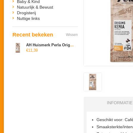
Baby & Kind
Natuurlijk & Bewust
Drogisterij
Nuttige links
Recent bekeken
Wissen
AH Huismerk Per­la Ori­gins Ke­nia Bo­nen
€11,39
INFORMATIE
Geschikt voor: Caf
Smaaksterkte/intens