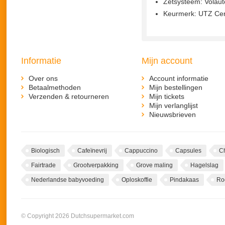
Zetsysteem: Volau
Keurmerk: UTZ Cert
Informatie
Mijn account
Over ons
Account informatie
Betaalmethoden
Mijn bestellingen
Verzenden & retourneren
Mijn tickets
Mijn verlanglijst
Nieuwsbrieven
Biologisch
Cafeïnevrij
Cappuccino
Capsules
C
Fairtrade
Grootverpakking
Grove maling
Hagelslag
Nederlandse babyvoeding
Oploskoffie
Pindakaas
Ro
© Copyright 2026 Dutchsupermarket.com