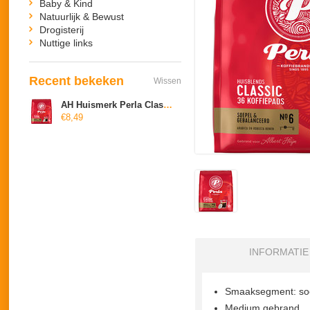
Baby & Kind
Natuurlijk & Bewust
Drogisterij
Nuttige links
Recent bekeken
Wissen
AH Huismerk Per­la Classic roast pads
€8,49
INFORMATIE
Smaaksegment: soe
Medium gebrand