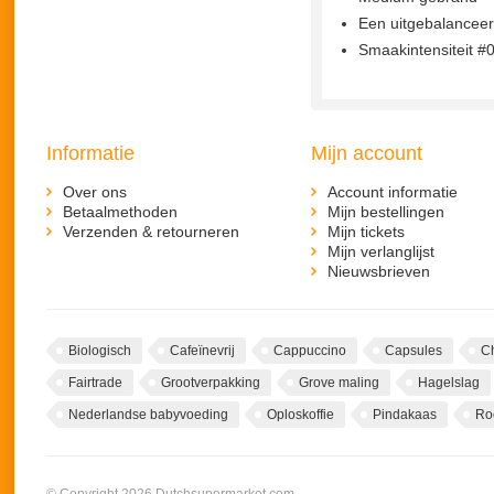
Een uitgebalancee
Smaakintensiteit #
Informatie
Mijn account
Over ons
Account informatie
Betaalmethoden
Mijn bestellingen
Verzenden & retourneren
Mijn tickets
Mijn verlanglijst
Nieuwsbrieven
Biologisch
Cafeïnevrij
Cappuccino
Capsules
C
Fairtrade
Grootverpakking
Grove maling
Hagelslag
Nederlandse babyvoeding
Oploskoffie
Pindakaas
Ro