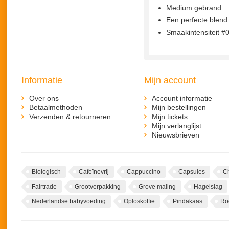
Medium gebrand
Een perfecte blend
Smaakintensiteit #
Informatie
Mijn account
Over ons
Account informatie
Betaalmethoden
Mijn bestellingen
Verzenden & retourneren
Mijn tickets
Mijn verlanglijst
Nieuwsbrieven
Biologisch
Cafeïnevrij
Cappuccino
Capsules
C
Fairtrade
Grootverpakking
Grove maling
Hagelslag
Nederlandse babyvoeding
Oploskoffie
Pindakaas
Ro