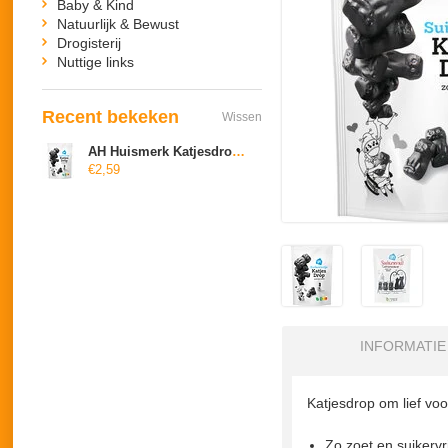
Baby & Kind
Natuurlijk & Bewust
Drogisterij
Nuttige links
Recent bekeken
Wissen
AH Huismerk Katjesdrop zoet (suikervrij)
€2,59
INFORMATIE
Katjesdrop om lief voor
Zo zoet en suikervri