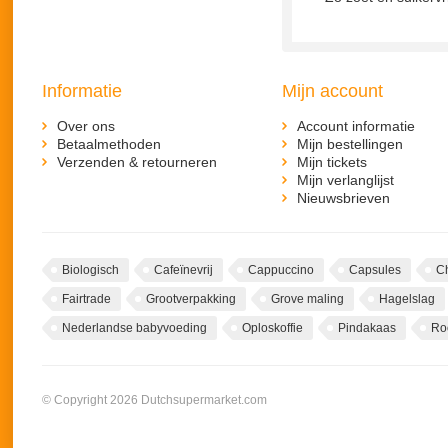
Informatie
Mijn account
Over ons
Account informatie
Betaalmethoden
Mijn bestellingen
Verzenden & retourneren
Mijn tickets
Mijn verlanglijst
Nieuwsbrieven
Biologisch
Cafeïnevrij
Cappuccino
Capsules
C
Fairtrade
Grootverpakking
Grove maling
Hagelslag
Nederlandse babyvoeding
Oploskoffie
Pindakaas
Ro
© Copyright 2026 Dutchsupermarket.com