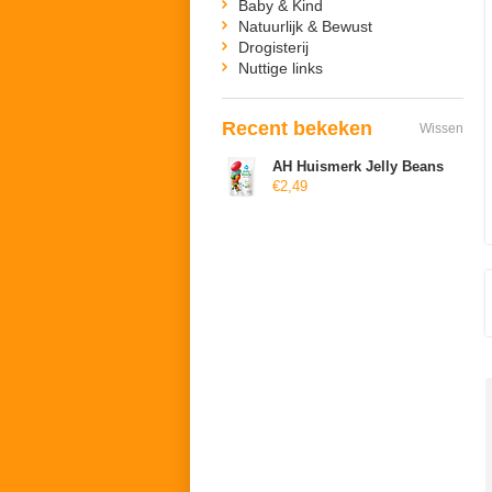
Baby & Kind
Natuurlijk & Bewust
Drogisterij
Nuttige links
Recent bekeken
Wissen
AH Huismerk Jelly Beans
€2,49