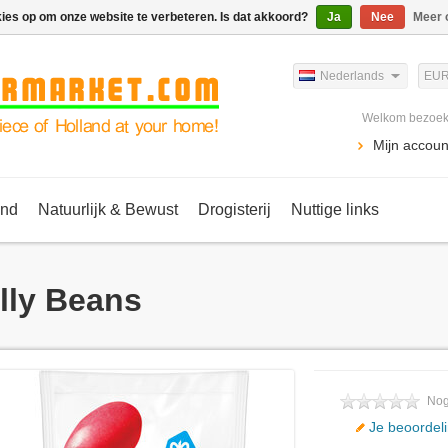
kies op om onze website te verbeteren. Is dat akkoord?
Ja
Nee
Meer 
Nederlands
EU
Welkom bezoeke
Mijn accoun
ind
Natuurlijk & Bewust
Drogisterij
Nuttige links
lly Beans
Nog
Je beoordel