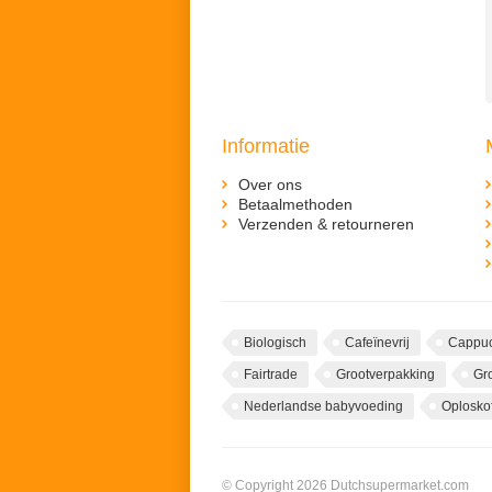
Informatie
Over ons
Betaalmethoden
Verzenden & retourneren
Biologisch
Cafeïnevrij
Cappuc
Fairtrade
Grootverpakking
Gr
Nederlandse babyvoeding
Oploskof
© Copyright 2026 Dutchsupermarket.com