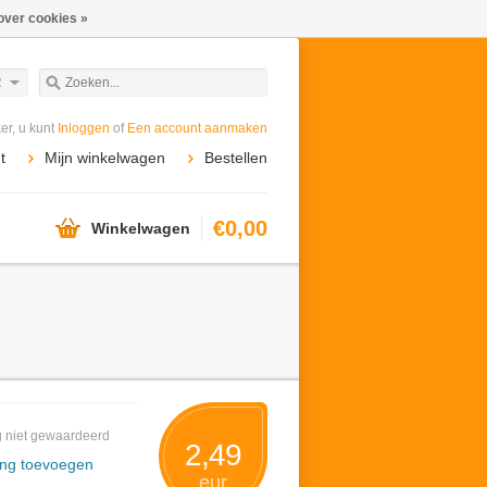
over cookies »
R
r, u kunt
Inloggen
of
Een account aanmaken
t
Mijn winkelwagen
Bestellen
€0,00
Winkelwagen
 niet gewaardeerd
2,49
ing toevoegen
eur