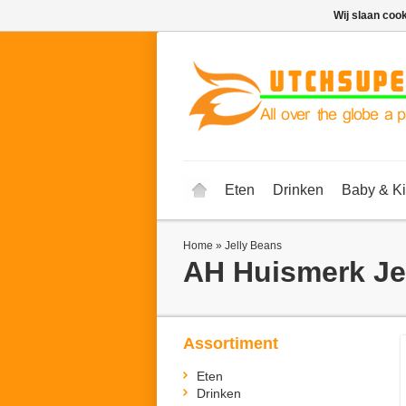
Wij slaan coo
Eten
Drinken
Baby & K
Home
»
Jelly Beans
AH Huismerk
Je
Assortiment
Eten
Drinken