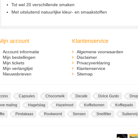
Tot wel 20 verschillende smaken
Met uitsluitend natuurlijke kleur- en smaakstoffen
Mijn account
Klantenservice
Account informatie
Algemene voorwaarden
Mijn bestellingen
Disclaimer
Mijn tickets
Privacyverklaring
Mijn verlanglijst
Klantenservice
Nieuwsbrieven
Sitemap
cino
Capsules
Chocomelk
Decafe
Dolce Gusto
Drop
ove maling
Hagelslag
Hazelnoot
Koffiebonen
Koffiepads
fie
Pindakaas
Rookworst
Senseo
Snelfilter
Suikervrij