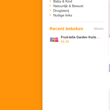
Baby & Kind
Natuurlijk & Bewust
Drogisterij
Nuttige links
Recent bekeken
Wissen
Fruit-tella Garden fruits 4 stuks
€4,49