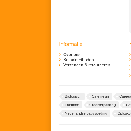
Informatie
Over ons
Betaalmethoden
Verzenden & retourneren
Biologisch
Cafeïnevrij
Cappuc
Fairtrade
Grootverpakking
Gr
Nederlandse babyvoeding
Oploskof