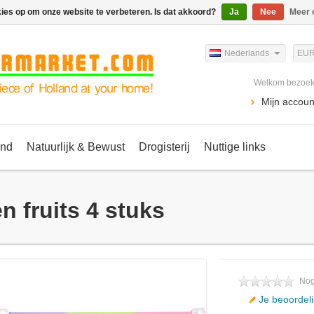
kies op om onze website te verbeteren. Is dat akkoord?
Ja
Nee
Meer 
Nederlands
EU
Welkom bezoeke
Mijn accoun
ind
Natuurlijk & Bewust
Drogisterij
Nuttige links
n fruits 4 stuks
Nog
Je beoordel