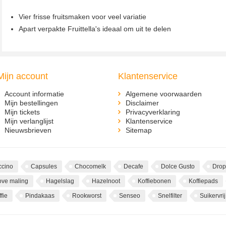
Vier frisse fruitsmaken voor veel variatie
Apart verpakte Fruittella's ideaal om uit te delen
Mijn account
Klantenservice
Account informatie
Algemene voorwaarden
Mijn bestellingen
Disclaimer
Mijn tickets
Privacyverklaring
Mijn verlanglijst
Klantenservice
Nieuwsbrieven
Sitemap
cino
Capsules
Chocomelk
Decafe
Dolce Gusto
Drop
ove maling
Hagelslag
Hazelnoot
Koffiebonen
Koffiepads
fie
Pindakaas
Rookworst
Senseo
Snelfilter
Suikervrij