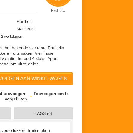
Excl. btw
Fruit-tella
SNOEP031
 < 2 werkdagen
ts: het bekende vierkante Fruittella
kkere fruitsmaken. Vier frisse
 variatie. Inhoud 4 stuks. Apart
ideaal om uit te delen
VOEGEN AAN WINKELWAGEN
jst toevoegen
Toevoegen om te
vergelijken
TAGS (0)
 diverse lekkere fruitsmaken.