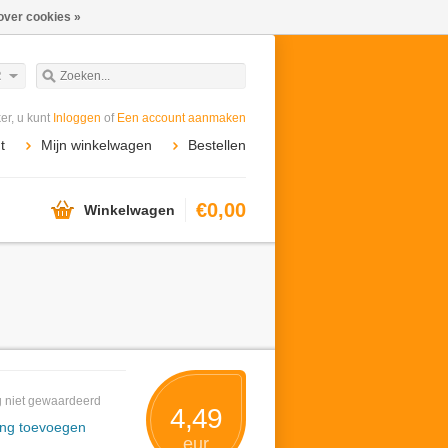
over cookies »
R
r, u kunt
Inloggen
of
Een account aanmaken
t
Mijn winkelwagen
Bestellen
€0,00
Winkelwagen
 niet gewaardeerd
4,49
ing toevoegen
eur