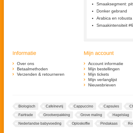
Smaaksegment: pitt
Donker gebrand
Arabica en robusta
Smaakintensiteit #
Informatie
Mijn account
Over ons
Account informatie
Betaalmethoden
Mijn bestellingen
Verzenden & retourneren
Mijn tickets
Mijn verlanglijst
Nieuwsbrieven
Biologisch
Cafeïnevrij
Cappuccino
Capsules
C
Fairtrade
Grootverpakking
Grove maling
Hagelslag
Nederlandse babyvoeding
Oploskoffie
Pindakaas
Ro