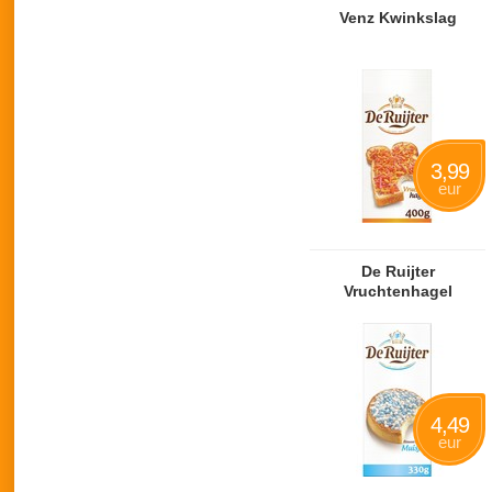
Venz Kwinkslag
3,99
eur
De Ruijter
Vruchtenhagel
4,49
eur