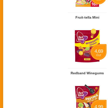
Fruit-tella Mini
4,69
eur
Redband Winegums
4,99