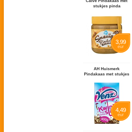
Calvé Pindakaas met
stukjes pinda
3,99
eur
AH Huismerk
Pindakaas met stukjes
pinda
4,49
eur