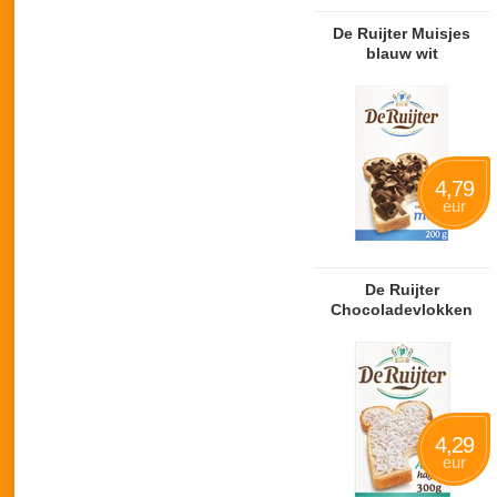
De Ruijter Muisjes
blauw wit
4,79
eur
De Ruijter
Chocoladevlokken
melk
4,29
eur