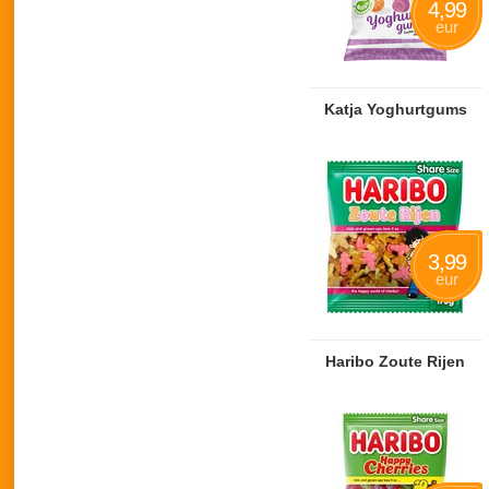
4,99
eur
Katja Yoghurtgums
3,99
eur
Haribo Zoute Rijen