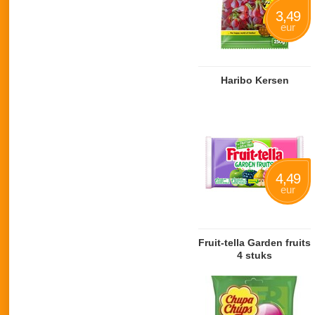
3,49
eur
Haribo Kersen
4,49
eur
Fruit-tella Garden fruits
4 stuks