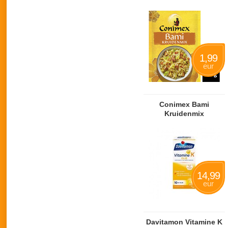
1,99
eur
Conimex Bami
Kruidenmix
14,99
eur
Davitamon Vitamine K