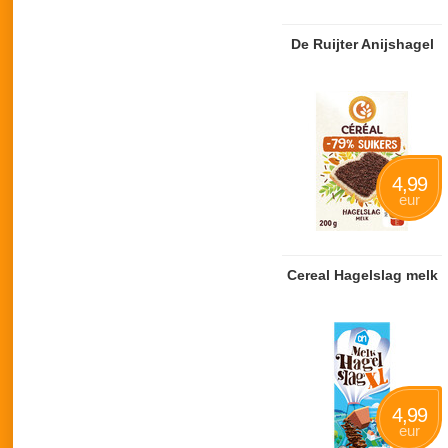
De Ruijter Anijshagel
4,99
eur
Cereal Hagelslag melk
4,99
eur