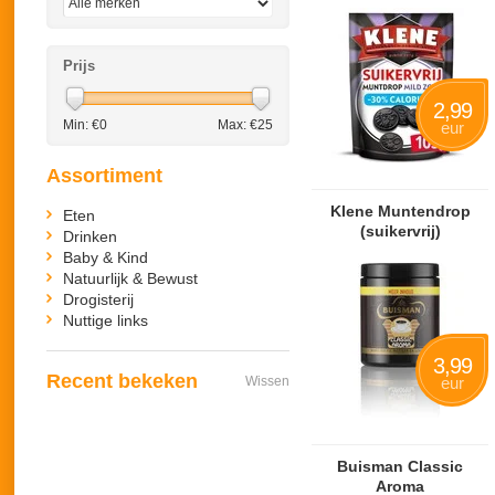
Prijs
2,99
Min: €
0
Max: €
25
eur
Assortiment
Klene Muntendrop
Eten
(suikervrij)
Drinken
Baby & Kind
Natuurlijk & Bewust
Drogisterij
Nuttige links
3,99
Recent bekeken
Wissen
eur
Buisman Classic
Aroma