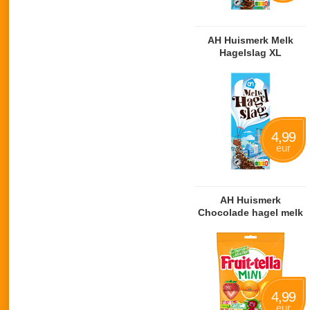
AH Huismerk Melk
Hagelslag XL
4,99
eur
AH Huismerk
Chocolade hagel melk
4,99
eur