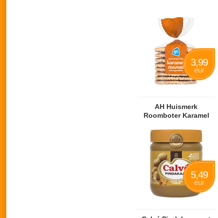
3,99
eur
AH Huismerk
Roomboter Karamel
Stroopwafels
5,49
eur