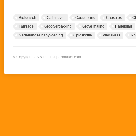
Biologisch
Cafeïnevrij
Cappuccino
Capsules
C
Fairtrade
Grootverpakking
Grove maling
Hagelslag
Nederlandse babyvoeding
Oploskoffie
Pindakaas
Ro
© Copyright 2026 Dutchsupermarket.com